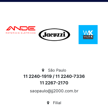
IRACEMA DO OESTE
CAFELANDIA
TRES BARRAS DO PARANA
CEU AZUL
TUPASSI
TERRA BOA
SANTA TEREZINHA DE
São Paulo
11 2240-1919 / 11 2240-7336
ITAIPU
11 2267-2170
NOVA SANTA ROSA
saopaulo@jj2000.com.br
GUARACI
Filial