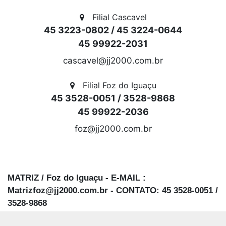
ENTRE RIOS DO OESTE
Filial Cascavel
45 3223-0802 / 45 3224-0644
CAMPO MOURÃO
45 99922-2031
ATALAIA
cascavel@jj2000.com.br
SANTA LUCIA
Filial Foz do Iguaçu
45 3528-0051 / 3528-9868
TERRA RICA
45 99922-2036
foz@jj2000.com.br
PALOTINA
DR CAMARGO
GUARANIACU
MATRIZ / Foz do Iguaçu - E-MAIL :
Matrizfoz@jj2000.com.br - CONTATO: 45 3528-0051 /
ANAHY
3528-9868