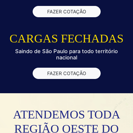
FAZER COTAÇÃO
MERCEDES
CARGAS FECHADAS
JURANDA
Saindo de São Paulo para todo território
nacional
PARAISO DO NORTE
FAZER COTAÇÃO
ALTAMIRA DO PARANA
MARIMBI
FORMOSA DO OESTE
ATENDEMOS TODA
MISSAL
REGIÃO OESTE DO
ÁGUA BOA