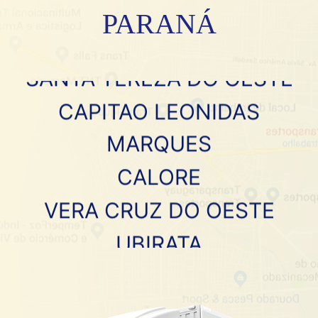
PARANÁ
FLORIANO
SANTA TEREZA DO OESTE
CAPITAO LEONIDAS
MARQUES
CALORE
VERA CRUZ DO OESTE
UBIRATA
PATO BRAGADO
LINDOESTE